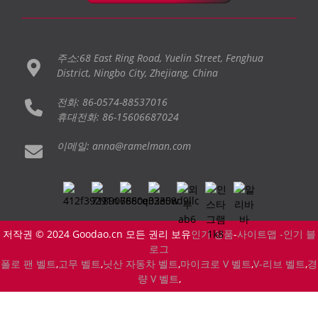
주소:68 East Ring Road, Yuelin Street, Fenghua
District, Ningbo City, Zhejiang, China
전화: 86-0574-88537016
휴대전화: 86-15606687024
이메일: anna@ramelman.com
저작권 © 2024 Goodao.cn 모든 권리 보유
인기 상품
-
사이트맵 -
인기 블
로그
폴로 팬 벨트
,
고무 벨트
,
닛산 자동차 벨트
,
마이크로 V 벨트
,
V-리브 벨트
,
경
량 V 벨트
,