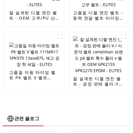
잘 설계된 디젤 엔진 벨
고품질 디젤 엔진 벨트 -
트 - OEM 고무/PU 산업
동력 전달 벨트 타이밍
용 벨트, 동기 벨트, 타
벨트 산업용 타이밍 벨
이밍 벨트 기계 벨트 HL
트 XL H MXL XL L XH
XL S8M STS HTD 5M
T2.5 T5 T10 T20 3M
3M 14M 공급 - ELITES
5M 8M 14M 기계 고무
벨트 - ELITES
고품질 자동 타이밍 벨
트 PK 벨트 V 벨트
잘 설계된 디젤 엔진 벨
111MR17 5PK970
트 - 공장 판매 폴리-V /
13avx875, 재고 공장
사문석 벨트 ramelman
핫 세일 - ELITES
브랜드 pk 벨트 특수 폴
리 v 벨트 OEM
6PK2155 6PK2270
EPDM - ELITES
관련 블로그