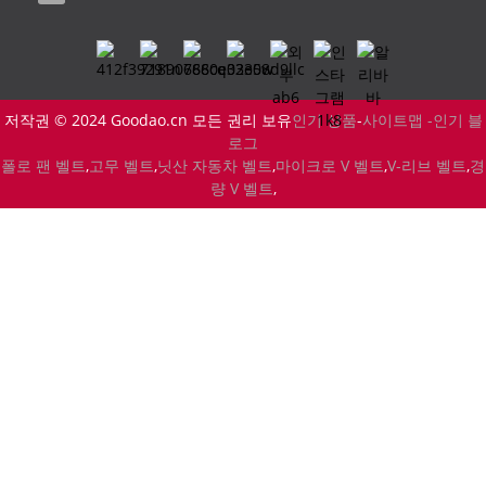
저작권 © 2024 Goodao.cn 모든 권리 보유
인기 상품
-
사이트맵 -
인기 블
로그
폴로 팬 벨트
,
고무 벨트
,
닛산 자동차 벨트
,
마이크로 V 벨트
,
V-리브 벨트
,
경
량 V 벨트
,