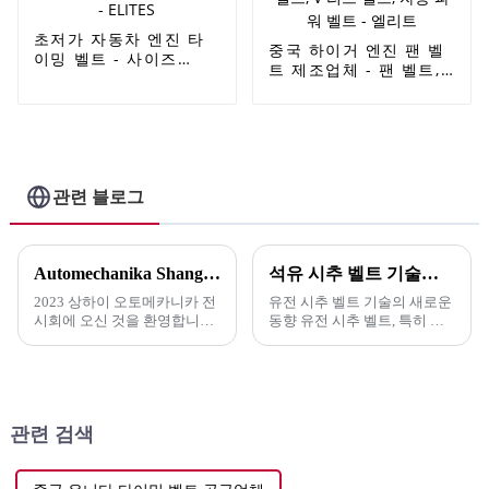
초저가 자동차 엔진 타
중국 하이거 엔진 팬 벨
이밍 벨트 - 사이즈
트 제조업체 - 팬 벨트,
137CPPN25 엔진 타이
라멜만 브랜드 발전기
밍 벨트 CR HNBR 소재
벨트, 6PK1875 PK 벨
토요타 - ELITES
트, 폴리 V 벨트, V 리브
벨트, 자동 파워 벨트 -
엘리트
관련 블로그
Automechanika Shanghai 2023에 오신 것을 환영합니다.
석유 시추 벨트 기술의 새로운 동향
2023 상하이 오토메카니카 전
유전 시추 벨트 기술의 새로운
시회에 오신 것을 환영합니다!
동향 유전 시추 벨트, 특히 고
저희 회사가 이 권위 있는 행사
무 V 벨트는 놀라운 기술 발전
에 참여하게 되어 매우 기쁩니
을 겪고 있습니다. 이러한 혁신
다. 최신 제품을 선보일 수 있
은 ...
기를 기대합니다.
관련 검색