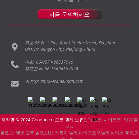
지금 문의하세요
주소:68 East Ring Road, Yuelin Street, Fenghua
District, Ningbo City, Zhejiang, China
전화: 86-0574-88537016
휴대전화: 86-15606687024
이메일: anna@ramelman.com
저작권 © 2024 Goodao.cn 모든 권리 보유
인기 상품
-
사이트맵 -
인기 블
로그
폴로 팬 벨트
,
고무 벨트
,
닛산 자동차 벨트
,
마이크로 V 벨트
,
V-리브 벨트
,
경