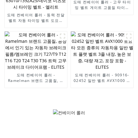
도매 컨베이어 롤러 - 고무 타이
밍 벨트 게이트 고품질 타이밍
벨트 키트 OEM 7701477028
도매 컨베이어 롤러 - 동력 전달
123RU27 르노 자동 엠진 벨트
벨트 자동 타이밍 벨트 도요타
라멜만 벨트 - 엘리트
자동차 엔진 벨트 13568-
59065/129MR31/ 13568-
79235/129my27/13568-
63010/139ZA25/데이코 미츠
보시 타이밍 벨트 - 엘리트
도매 컨베이어 롤러 -
도매 컨베이어 롤러 - 90916-
Ramelman 브랜드 고품질, 공
02452 일반 벨트 AVX1000 토
장에서 인기 있는 자동차 브레
요타 모든 종류의 자동차용 일
이크 필름/멤브레인 크기
반 벨트 플랫 벨트 3줄 내장, 높
T27/T9 T12 T16 T20 T24
은 보증, 대량 재고, 포장 포함 -
T30 T36 트럭 고무 브레이크
ELITES
다이어프램 - ELITES