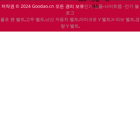
저작권 © 2024 Goodao.cn 모든 권리 보유
인기 상품
-
사이트맵 -
인기 블
로그
폴로 팬 벨트
,
고무 벨트
,
닛산 자동차 벨트
,
마이크로 V 벨트
,
V-리브 벨트
,
경
량 V 벨트
,