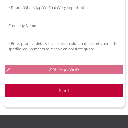
AI Helps Write
Send