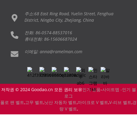
주소:68 East Ring Road, Yuelin Street, Fenghua
District, Ningbo City, Zhejiang, China
전화: 86-0574-88537016
휴대전화: 86-15606687024
이메일: anna@ramelman.com
저작권 © 2024 Goodao.cn 모든 권리 보유
인기 상품
-
사이트맵 -
인기 블
로그
폴로 팬 벨트
,
고무 벨트
,
닛산 자동차 벨트
,
마이크로 V 벨트
,
V-리브 벨트
,
경
량 V 벨트
,