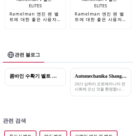
Ramelman 엔진 팬 벨
Ramelman 엔진 팬 벨
트에 대한 좋은 사용자
트에 대한 좋은 사용자
평판 - Kia Pride 마이
평판 - Kia Pride 마이
크로 V 벨트 팬 벨트 이
크로 V 벨트 팬 벨트 이
빨 벨트 OEM 0K65B
빨 벨트 OEM 0K65B
15907C / AX34 고품질
15907C / AX34 고품질
톱니 V 벨트
톱니 V 벨트
Ramelman V 벨트 -
Ramelman V 벨트 -
관련 블로그
ELITES
ELITES
콤바인 수확기 벨트 온라인 구매 가이드
Automechanika Shanghai 2023에 오신 것을 환영합니다.
2023 상하이 오토메카니카 전
시회에 오신 것을 환영합니다!
저희 회사가 이 권위 있는 행사
에 참여하게 되어 매우 기쁩니
다. 최신 제품을 선보일 수 있
기를 기대합니다.
관련 검색