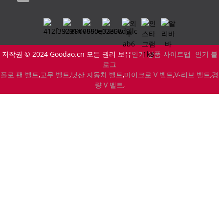
저작권 © 2024 Goodao.cn 모든 권리 보유
인기 상품
-
사이트맵 -
인기 블
로그
폴로 팬 벨트
,
고무 벨트
,
닛산 자동차 벨트
,
마이크로 V 벨트
,
V-리브 벨트
,
경
량 V 벨트
,