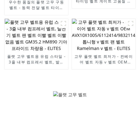
타이밍 벨트 게이트 고품질 타
우수한 품질의 플랫 고무 구동
이밍 벨트 키트 OEM
벨트 - 동력 전달 벨트 타이밍
8201069699 132RU27.4 르
벨트 산업용 타이밍 벨트 XL H
노 자동 엠진 벨트 라멜만 벨트
MXL XL L XH T2.5 T5 T10
- ELITES
T20 3M 5M 8M 14M 기계 고
무 벨트 - ELITES
플랫 고무 벨트용 유럽 스타일 -
고무 플랫 벨트 최저가 - 컨베이
3줄 내부 컴프레서 벨트, 발전
어 벨트 자동 v 벨트 OEM
기 벨트 팬 벨트 이빨 벨트 이빨
AVX10X1005/6112414/9832114
없음 벨트 GM35.2 HM890 기
톱니형 v 벨트 팬 벨트
아 프라이드 차량용 - ELITES
Ramelman v 벨트 - ELITES