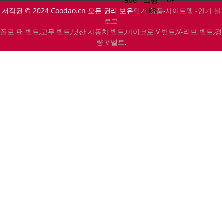
저작권 © 2024 Goodao.cn 모든 권리 보유
인기 상품
-
사이트맵 -
인기 블
로그
폴로 팬 벨트
,
고무 벨트
,
닛산 자동차 벨트
,
마이크로 V 벨트
,
V-리브 벨트
,
경
량 V 벨트
,