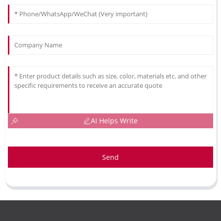
AI Helps Write
Send