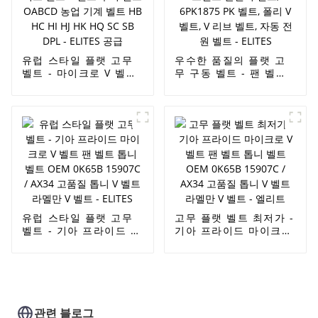
변속 벨트 팬 벨트 -
ELITES
유럽 ​​스타일 플랫 고무
우수한 품질의 플랫 고
벨트 - 마이크로 V 벨트
무 구동 벨트 - 팬 벨트,
스피드 벨트 V 벨트 무
라멜만 브랜드 발전기
치 벨트 OABCD 농업
벨트, 6PK1875 PK 벨
기계 벨트 HB HC HI HJ
트, 폴리 V 벨트, V 리브
HK HQ SC SB DPL -
벨트, 자동 전원 벨트 -
ELITES 공급
ELITES
유럽 ​​스타일 플랫 고무
고무 플랫 벨트 최저가 -
벨트 - 기아 프라이드 마
기아 프라이드 마이크로
이크로 V 벨트 팬 벨트
V 벨트 팬 벨트 톱니 벨
톱니 벨트 OEM 0K65B
트 OEM 0K65B
15907C / AX34 고품질
15907C / AX34 고품질
톱니 V 벨트 라멜만 V
톱니 V 벨트 라멜만 V
벨트 - ELITES
벨트 - 엘리트
관련 블로그