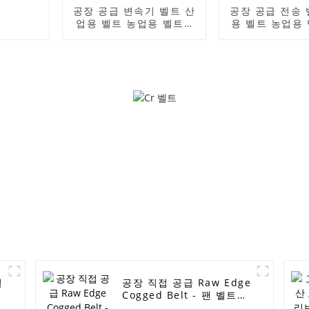
공장 공급 변속기 벨트 산
공장 공급 전송 
업용 벨트 농업용 벨트 -
용 벨트 농업용 
기아 프라이드 PK 벨트
베이어 벨트 자동
KK14015909 /4pk930
OEM
푸조 405 977132D510
AVX10X1005/6
/4pk855 발전기 벨트
톱니형 v 벨트
EPDM 정품 RAMELMAN
Ramelman v
벨트 고무 변속기 벨트 팬
ELITE
벨트 - ELITES
질
공장 직접 공급 Raw Edge
Cogged Belt - 팬 벨트
Ramelman 브랜드 발전기