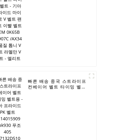
벨트 팬 벨트 이빨 벨트
OEM 0K65B 15907C
/AX34 고품질 톱니 V 벨트
라멜만 V 벨트 - 엘리트
빠른 배송 중국 스트라이프
컨베이어 벨트 타이밍 벨트
용 - 기아 프라이드 PK 벨
트 KK14015909 /4pk930
푸조 405 977132D510
/4pk855 발전기 벨트
EPDM 정품 품질
RAMELMAN 벨트 고무 변
속 벨트 팬 벨트 - 엘리트