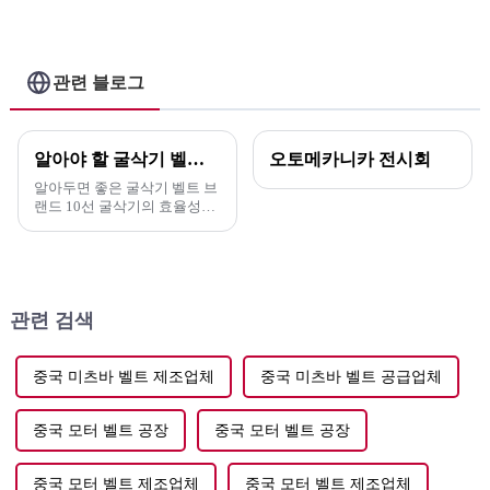
벨트용 고무 타이밍 벨트 - ELITES
13568-
59065/129MR31/
13568-
79235/129my27/13568-
관련 블로그
63010/139ZA25/데이코
미츠보시 타이밍 벨트 - 엘
리트
알아야 할 굴삭기 벨트 브랜드 10선
오토메카니카 전시회
알아두면 좋은 굴삭기 벨트 브
랜드 10선 굴삭기의 효율성과
수명을 향상시키려면 적합한
벨트를 선택하는 것이 매우 중
요합니다. 잘 선택된 벨트는 생
산성을 크게 향상시킬 수 있습
니다.
관련 검색
중국 미츠바 벨트 제조업체
중국 미츠바 벨트 공급업체
중국 모터 벨트 공장
중국 모터 벨트 공장
중국 모터 벨트 제조업체
중국 모터 벨트 제조업체