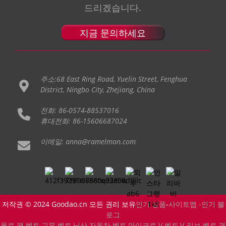
드리겠습니다.
지금 문의하세요
주소:68 East Ring Road, Yuelin Street, Fenghua
District, Ningbo City, Zhejiang, China
전화: 86-0574-88537016
휴대전화: 86-15606687024
이메일: anna@ramelman.com
저작권 © 2024 Goodao.cn 모든 권리 보유
인기 상품
-
사이트맵 -
인기 블
로그
폴로 팬 벨트
,
고무 벨트
,
닛산 자동차 벨트
,
마이크로 V 벨트
,
V-리브 벨트
,
경