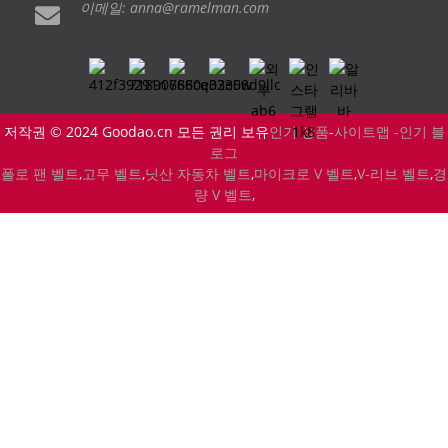
이메일: anna@ramelman.com
저작권 © 2024 Goodao.cn 모든 권리 보유
인기 상품
-
사이트맵 -
인기 블
로그
폴로 팬 벨트
,
고무 벨트
,
닛산 자동차 벨트
,
마이크로 V 벨트
,
V-리브 벨트
,
경
량 V 벨트
,