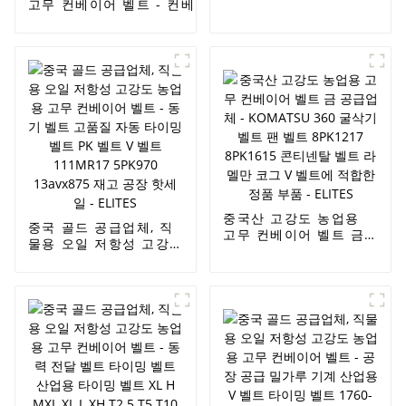
고무 컨베이어 벨트 - 컨베이어 벨트, 자동 V 벨트,
정품 농업 기계용 벨트
OEM
공장 공급, 이빨 유무에
AVX10X1005/6112414/9832114/90231797/575020
관계없이 재고 있음 -
톱니형 V 벨트, 팬 벨트, Ramelman V 벨트 - ELITES
ELITES
중국산 고강도 농업용
중국 골드 공급업체, 직
고무 컨베이어 벨트 금
물용 오일 저항성 고강
공급업체 - KOMATSU
도 농업용 고무 컨베이
360 굴삭기 벨트 팬 벨
어 벨트 - 동기 벨트 고
트 8PK1217 8PK1615
품질 자동 타이밍 벨트
콘티넨탈 벨트 라멜만
PK 벨트 V 벨트
코그 V 벨트에 적합한
111MR17 5PK970
정품 부품 - ELITES
13avx875 재고 공장 핫
세일 - ELITES