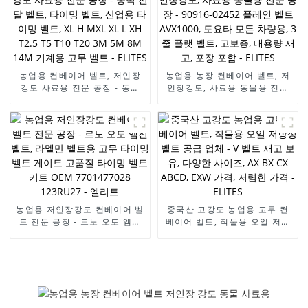
고품질 톱니 V 벨트, 라멜만 V
EPDM/CR 소재 팬 벨트/PK 벨
벨트 - 엘리트
트 공급
농업용 컨베이어 벨트, 저인장
농업용 농장 컨베이어 벨트, 저
강도 사료용 전문 공장 - 동력
인장강도, 사료용 동물용 전문
전달 벨트, 타이밍 벨트, 산업용
공장 - 90916-02452 플레인
타이밍 벨트, XL H MXL XL L
벨트 AVX1000, 토요타 모든 차
XH T2.5 T5 T10 T20 3M 5M
량용, 3줄 플랫 벨트, 고보증,
8M 14M 기계용 고무 벨트 -
대용량 재고, 포장 포함 -
ELITES
ELITES
농업용 저인장강도 컨베이어 벨
중국산 고강도 농업용 고무 컨
트 전문 공장 - 르노 오토 엠진
베이어 벨트, 직물용 오일 저항
벨트, 라멜만 벨트용 고무 타이
성 벨트 공급 업체 - V 벨트 재
밍 벨트 게이트 고품질 타이밍
고 보유, 다양한 사이즈, AX BX
벨트 키트 OEM 7701477028
CX ABCD, EXW 가격, 저렴한
123RU27 - 엘리트
가격 - ELITES