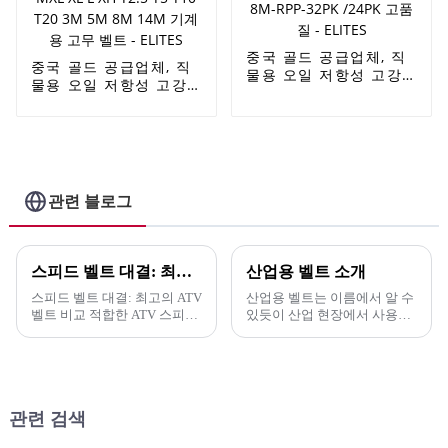
중국 골드 공급업체, 직
중국 골드 공급업체, 직
물용 오일 저항성 고강
물용 오일 저항성 고강
도 농업용 고무 컨베이
도 농업용 고무 컨베이
어 벨트 - 공장 공급 밀
어 벨트 - 동력 전달 벨
가루 기계 산업용 V 벨
트 타이밍 벨트 산업용
트 타이밍 벨트 1760-
타이밍 벨트 XL H MXL
8M-RPP-32PK /24PK
XL L XH T2.5 T5 T10
고품질 - ELITES
T20 3M 5M 8M 14M
관련 블로그
기계용 고무 벨트 -
ELITES
스피드 벨트 대결: 최고의 ATV 벨트 비교
산업용 벨트 소개
스피드 벨트 대결: 최고의 ATV
산업용 벨트는 이름에서 알 수
벨트 비교 적합한 ATV 스피드
있듯이 산업 현장에서 사용되
벨트를 선택하면 라이딩 경험
는 벨트입니다. 용도와 구조에
을 크게 향상시킬 수 있습니다.
따라 여러 가지 범주로 나눌 수
스피드 벨트 대결에서는 주요
있습니다. 기어 변속기나 체인
브랜드를 비교하며, 특히...
과 비교하면...
관련 검색