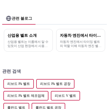
0K65B 15907C / AX34
고품질 톱니 V 벨트 라
멜만 V 벨트 - 엘리트
관련 블로그
산업용 벨트 소개
자동차 엔진에서 타이밍 벨트의 역할 이해
산업용 벨트는 이름에서 알 수
자동차 엔진에서 타이밍 벨트
있듯이 산업 현장에서 사용되
의 역할 이해 자동차 엔진 벨트
는 벨트입니다. 용도와 구조에
는 캠축과 크랭크축을 동기화
따라 여러 가지 범주로 나눌 수
하여 자동차 엔진에서 중요한
있습니다. 기어 변속기나 체인
역할을 합니다. 이러한 동기화
과 비교하면...
는 ...
관련 검색
리브드 Pk 벨트
리브드 Pk 벨트 공장
리브드 Pk 벨트 제조업체
리브드 V 벨트
룰런드 벨트
룰런드 벨트 공장