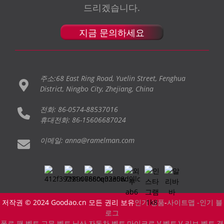
드리겠습니다.
지금 문의하세요
주소:68 East Ring Road, Yuelin Street, Fenghua
District, Ningbo City, Zhejiang, China
전화: 86-0574-88537016
휴대전화: 86-15606687024
이메일: anna@ramelman.com
저작권 © 2024 Goodao.cn 모든 권리 보유
인기 상품
-
사이트맵 -
인기 블
로그
폴로 팬 벨트
,
고무 벨트
,
닛산 자동차 벨트
,
마이크로 V 벨트
,
V-리브 벨트
,
경