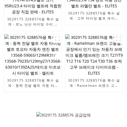
3029175 3288576용 특수 설
계 - 고무 타이밍 벨트 게이트
3029175 3288576용 특수 설
고품질 OEM 0816h6
계 - 르노 닛산 타이밍 수리 키
58134x25 134RU25.4 134
트, 타이밍 벨트 키트 OEM
덴트 자동 엔진 벨트 라멜만 벨
7701476745/벨트 크기
트 - ELITES
95RU23.4 타이밍 벨트에 적합
한 공장 직접 판매 - ELITES
3029175 3288576용 특수 설
3029175 3288576용 특수 설
계 - 동력 전달 벨트 자동 타이
계 - Ramelman 브랜드 고품
밍 벨트 토요타 자동차 엔진 벨
질, 공장에서 인기 있는 자동차
트 13568-59065/129MR31/
브레이크 필름/멤브레인 크기
13568-
T27/T9 T12 T16 T20 T24
79235/129my27/13568-
T30 T36 트럭 고무 브레이크
63010/139ZA25/데이코 미츠
다이어프램 - ELITES
보시 타이밍 벨트 - 엘리트